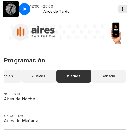
12:00 - 20:00
ti - Adios (Diciembre 2006)
 de Tarde
Aires de Tarde
0 Gustavo Cerati - Adios (Diciembre 200
Programación
ércoles
Jueves
Viernes
Sábado
-
06:00
Aires de Noche
06:00 - 12:00
Aires de Mañana