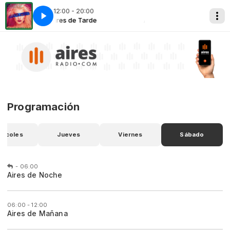
12:00 - 20:00
MISSINGCHILDREN~0
Aires de Tarde
Aires de Tarde
MISSINGCHIL
Programación
ércoles
Jueves
Viernes
Sábado
-
06:00
Aires de Noche
06:00 - 12:00
Aires de Mañana